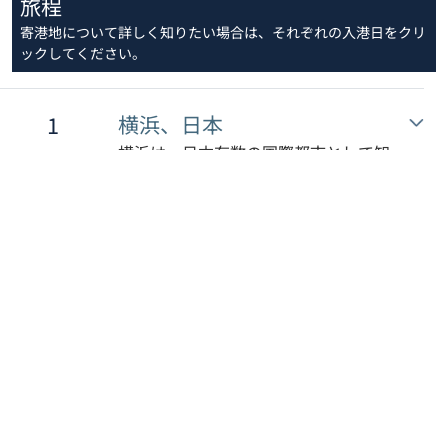
旅程
寄港地について詳しく知りたい場合は、それぞれの入港日をクリ
ックしてください。
1
横浜、日本
横浜は、日本有数の国際都市として知
られ、歴史的な背景と現代的な魅力が
調和した街です。
2
清水、日本
清水は、駿河湾に面し、雄大な富士山
に見守られる美しい港町です。
3
新宮（和歌山）、日本
自然の美しさと豊かな文化遺産が見事
に融合した魅惑的な新宮市を訪ねてみ