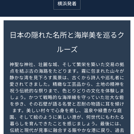
横浜発着
日本の隠れた名所と海岸美を巡るク
ルーズ
神聖な神社、壮麗な城、そして繁栄を築いた交易の拠
点を結ぶ古の海路をたどります。霧に包まれた山々が
静かな湾を見下ろす風景は、古くから詩人や巡礼者に
愛されてきました。精緻な工芸品から、土地の精神を
祝う伝統的な祭りまで、色とりどりの文化を体験しま
しょう。かつて戦略的な海岸線を守っていた壮大な砦
を歩き、その石壁が語る名誉と忍耐の物語に耳を傾け
ます。美しい村々で心身を癒し、温泉や緑豊かな庭
園、そして絵のように美しい港が、何世代にもわたる
暮らしを育んできたことを感じましょう。最後には、
伝統と現代が見事に融合する賑やかな港に戻り、過去