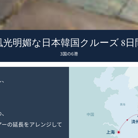
風光明媚な日本韓国クルーズ 8日
3国の6港
し、
め、
アーの延長をアレンジして